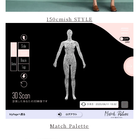
150cmish STYLE
Match Palette